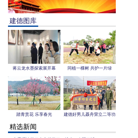
建德图库
蒋云龙水墨探索展开幕
同植一棵树 共护一片绿
踏青赏花 乐享春光
建德好男儿聂舟荣立二等功
精选新闻