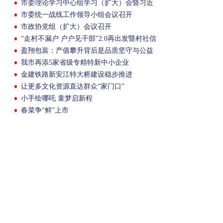
市委理论学习中心组学习（扩大）会暨习近
平生态文明思想专题学习会召开
市委统一战线工作领导小组会议召开
市政协党组（扩大）会议召开
“走村不漏户 户户见干部”2.0再出发暨村社信
访矛盾化解“百日攻坚行动”启动
盈翔包装：产值攀升背后是品质坚守与公益
担当
我市再添5家省级专精特新中小企业
金建铁路新安江特大桥建设稳步推进
让更多文化资源直达群众“家门口”
小手绘哪吒 童梦启新程
春菜争“鲜”上市