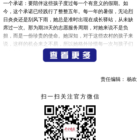
一个承诺：要陪伴这些孩子度过每一个有意义的假期。如
今，这个承诺已经践行了整整五年。每一年的暑假，无论烈
日炎炎还是刮风下雨，她总是准时出现在成长驿站，从未缺
席过一次。那为期28天的志愿服务周期，对她来说不是负
担，而是一份珍贵的使命。她深知，对于这些农村的孩子来
说，这样的机会来之不易，所以她格外珍惜每一次与孩子们
相处的时光。
专注低龄，挑战自我勇挑重担
今年，莹莹姐姐面临着新的挑战——专门负责照顾0 - 3
责任编辑： 杨欢
岁的婴幼儿。这个年龄段的孩子最为脆弱和依赖他人，需要
更多的关注和呵护。但他们也是最具潜力和可塑性的阶段，
扫一扫关注官方微信
每一个细微的动作、表情都蕴含着无限的可能。莹莹姐姐没
有丝毫退缩，反而以更加饱满的热情投入到工作中。她系统
地学习了婴幼儿心理等相关知识，力求为孩子们提供最科
学、最适宜的成长环境。
每天清晨，当第一缕阳光洒进成长驿站时，莹莹姐姐已经开