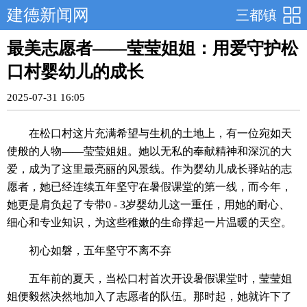
建德新闻网
三都镇
最美志愿者——莹莹姐姐：用爱守护松
口村婴幼儿的成长
2025-07-31 16:05
在松口村这片充满希望与生机的土地上，有一位宛如天
使般的人物——莹莹姐姐。她以无私的奉献精神和深沉的大
爱，成为了这里最亮丽的风景线。作为婴幼儿成长驿站的志
愿者，她已经连续五年坚守在暑假课堂的第一线，而今年，
她更是肩负起了专带0 - 3岁婴幼儿这一重任，用她的耐心、
细心和专业知识，为这些稚嫩的生命撑起一片温暖的天空。
初心如磐，五年坚守不离不弃
五年前的夏天，当松口村首次开设暑假课堂时，莹莹姐
姐便毅然决然地加入了志愿者的队伍。那时起，她就许下了