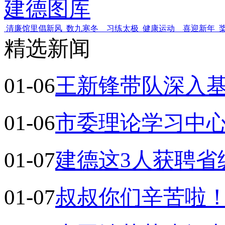
建德图库
清廉馆里倡新风
数九寒冬 习练太极
健康运动 喜迎新年
精选新闻
01-06
王新锋带队深入基
01-06
市委理论学习中
01-07
建德这3人获聘省
01-07
叔叔你们辛苦啦