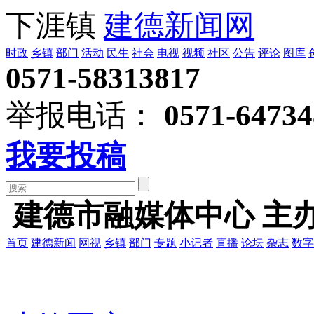
下涯镇
建德新闻网
时政
乡镇
部门
活动
民生
社会
电视
视频
社区
公告
评论
图库
0571-58313817
举报电话：
0571-64734
我要投稿
建德市融媒体中心 主
首页
建德新闻
网视
乡镇
部门
专题
小记者
直播
论坛
杂志
数字