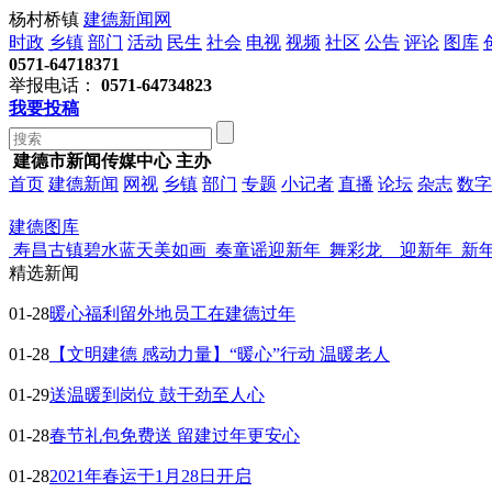
杨村桥镇
建德新闻网
时政
乡镇
部门
活动
民生
社会
电视
视频
社区
公告
评论
图库
0571-64718371
举报电话：
0571-64734823
我要投稿
建德市新闻传媒中心 主办
首页
建德新闻
网视
乡镇
部门
专题
小记者
直播
论坛
杂志
数字
建德图库
寿昌古镇碧水蓝天美如画
奏童谣迎新年
舞彩龙 迎新年
新
精选新闻
01-28
暖心福利留外地员工在建德过年
01-28
【文明建德 感动力量】“暖心”行动 温暖老人
01-29
送温暖到岗位 鼓干劲至人心
01-28
春节礼包免费送 留建过年更安心
01-28
2021年春运于1月28日开启