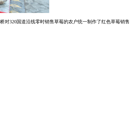
村桥对320国道沿线零时销售草莓的农户统一制作了红色草莓销售