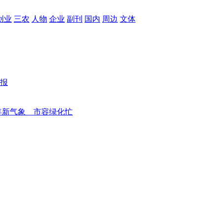
创业
三农
人物
企业
副刊
国内
周边
文体
报
年新气象 市容绿化忙