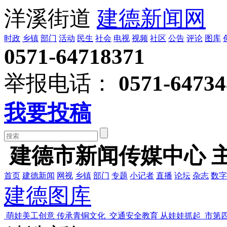
洋溪街道
建德新闻网
时政
乡镇
部门
活动
民生
社会
电视
视频
社区
公告
评论
图库
0571-64718371
举报电话：
0571-64734
我要投稿
建德市新闻传媒中心 
首页
建德新闻
网视
乡镇
部门
专题
小记者
直播
论坛
杂志
数字
建德图库
萌娃美工创意 传承青铜文化
交通安全教育 从娃娃抓起
市第