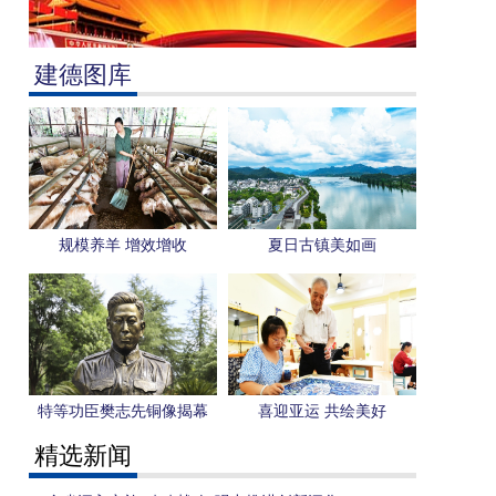
建德图库
规模养羊 增效增收
夏日古镇美如画
特等功臣樊志先铜像揭幕
喜迎亚运 共绘美好
精选新闻