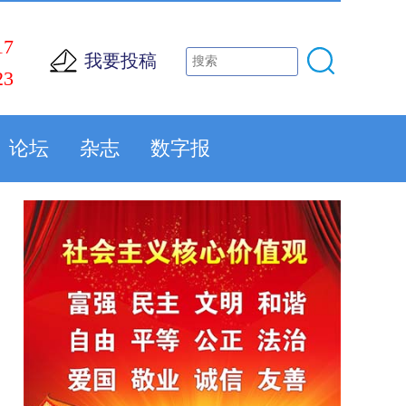
17
我要投稿
23
论坛
杂志
数字报