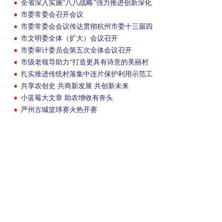
全省深入实施“八八战略”强力推进创新深化
改革攻坚
市委常委会召开会议
市委常委会会议传达贯彻杭州市委十三届四
次全会精神
市文明委全体（扩大）会议召开
市委审计委员会第五次全体会议召开
市级老领导助力“打造更具有诗意的美丽村
镇”
扎实推进传统村落集中连片保护利用示范工
作
共享农创史 共商新发展 共创新未来
小蓝莓大文章 助农增收有奔头
严州古城篮球赛火热开赛