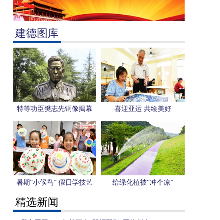
建德图库
特等功臣樊志先铜像揭幕
喜迎亚运 共绘美好
暑期“小候鸟” 假日学技艺
给绿化植被“冲个凉”
精选新闻