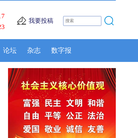
17
我要投稿
23
论坛
杂志
数字报