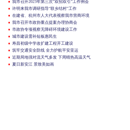
我市召开2023年第三次“双招双引”工作例会
许明来我市调研指导“联乡结村”工作
在建省、杭州市人大代表视察我市营商环境
优化提升“一号改革工程”
我市召开市政协重点提案办理协商会
市政协专项视察无障碍环境建设工作
城市建设需补短板惠民生
寿昌初级中学改扩建工程开工建设
筑牢交通安全防线 全力护航平安亚运
近期局地强对流天气多发 下周晴热高温天气
回归
夏日新安江 景致美如画