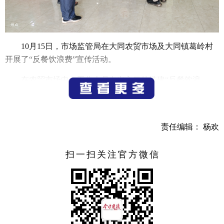
10月15日，市场监管局在大同农贸市场及大同镇葛岭村
开展了“反餐饮浪费”宣传活动。
在农贸市场中，工作人员在出入口处搭建“反餐饮浪
费”展板，向摊位商贩普及《中华人民共和国反食品浪费
法》，压实商家主体责任。同时向购买食材的群众普及相关
反餐饮浪费知识并提醒群众按需购买，厉行节约。
责任编辑： 杨欢
在大同镇葛岭村党员活动日中，以党员干部为宣传对
象，开展反餐饮浪费宣传科普，要求党员干部率先垂范。活
扫一扫关注官方微信
动中，工作人员用演示文稿向与会人员讲解目前餐饮浪费的
严峻程度、普及餐饮浪费相关知识，提高党员干部反餐饮浪
费的思想站位。同时设置自由讨论环节，分享
大家的
所见所
闻餐饮浪费现象。最后，通过向全体参会党员发放反餐饮浪
费倡议书，号召党员发挥先锋带头作用，从我做起，杜绝浪