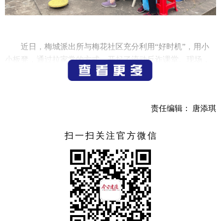
近日，梅城派出所与梅花社区充分利用“好时机”，用小
小板凳，通过拉家常的方式，开起了流动反诈课堂。现场，
网格员们用梅城话为居民朋友带来了生动有趣的反诈情景
剧，在大家的欢笑声中为大家揭示诈骗手法。
随后，民警以实际诈骗案例、诈骗套路、被骗心理等多
责任编辑： 唐添琪
方面内容现场开课，引导居民及时识别、防止被骗。辖区居
民围坐在一起听得聚精会神，现场气氛活跃，不时传来热烈
扫一扫关注官方微信
的掌声，不少居民朋友纷纷与大家分享自己的受骗经历，交
流防骗心得。“板凳会宣传反诈骗知识的形式很赞，内容多
样，而且今天讲的这些案例确实就发生在身边，我们要加强
提防、提高辨别能力和防诈骗意识。”居民说道。
一块小板凳、几份宣传资料，这几样“神器”就是流动课
堂的全部“装备”，看到哪里人多，我们就在哪里“上课”。流动