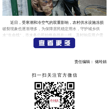
近日，受寒潮和冷空气的双重影响，农村供水设施冻损
破裂现象也逐渐增多，为保障居民稳定用水，守护城乡供
水"生命线"，市水务公司始终奋战在一线，及时响应用户需
求。
12月24日上午，110供水服务热线接到求助电话，反映大
洋镇贺宅村一独居老人家中出现水表接头破裂，不仅影响村
责任编辑： 储玲娟
民的正常用水，严寒天气下还存在很大的安全隐患。了解具
体位置后，市水务公司运营中心第一时间启动应急抢修预
扫一扫关注官方微信
案，安排值班抢修人员立即赶往现场，全力开展抢修工作。
经过数小时的紧张作业，水管冻裂问题得到解决，居民用水
恢复正常。
入冬以来，
市
水务公司严格按照水利部印发的《关于防
范应对低温雨雪冰冻灾害做好农村供水保障工作的通知》要