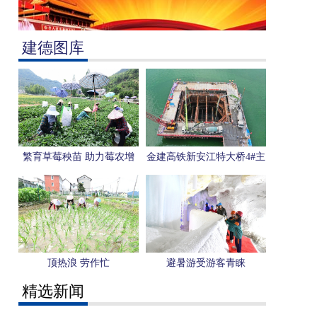
建德图库
繁育草莓秧苗 助力莓农增
金建高铁新安江特大桥4#主
收
墩承台浇筑完成
顶热浪 劳作忙
避暑游受游客青睐
精选新闻