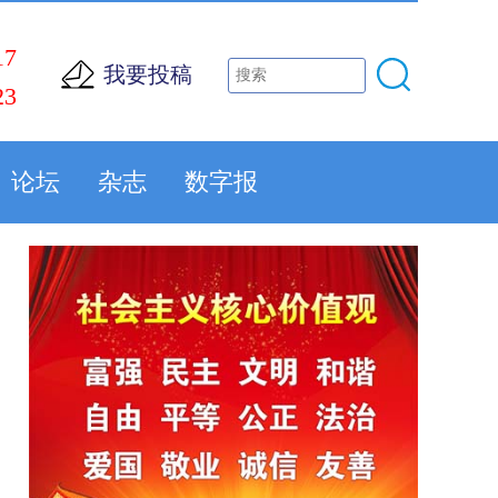
17
我要投稿
23
论坛
杂志
数字报