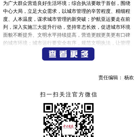
为广大群众营造良好生活环境；综合执法要敢于首创，围绕
中心大局，立足大众需求，以城市管理的辛苦程度、精细程
度、人本温度，谋求城市管理的新突破；护航亚运要走在前
列，深入实施三大提升行动，坚持常态长效，促进城市环境
面貌不断提升、文明水平持续提高，营造更靓更美更有口碑
的城市环境；城市运行要安全有序，规范文明执法，让管理
工作在细微处、末端处落细落实；队伍管理要严爱并举，进
一步加强政治建设、业务建设、文明建设和廉洁建设，以更
加务实的作风，更加有力的举措，打造改革示范样本，奋力
推动“大综合一体化”行政执法改革取得新成绩、再上新台
责任编辑： 杨欢
阶。
扫一扫关注官方微信
富永伟对市应急管理局的工作成效给予肯定并强调，应
急管理工作事关全市发展大局和人民群众生命财产安全，责
任重大，思想上务必高度重视，一刻都不能放松。要坚持强
化忧患意识，立足“早”字做文章，全面摸清底数，确保隐患
早发现、早处置，有效防范各类事故发生；要坚持树立问题
导向，立足“改”字做文章，确保新的隐患一抓到底、存量问