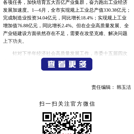
各项任务，加快培育五大百亿产业集群，奋力跑出工业经济
发展加速度。1—6月，全市实现规上工业总产值330.38亿元；
完成制造业投资34.04亿元，同比增长18.4%；实现规上工业
增加值76.88亿元，同比增长2.4%。但在企业高质量发展、全
产业链建设方面依然存在不足，需要在攻坚克难、解决问题
上下功夫。
针对下半年经济社会高质量发展工作，市委十五届四次
全会明确了全力焕发三次产业之力等新要求。市经信局将切
实把思想和行动统一到市委全会精神上来，紧盯年度目标任
务，为全力打赢“经济翻身仗”、重塑工业新优势贡献力量。
责任编辑： 韩玉洁
市经信局党组书记、局长林益平表示，下半年，市经信
局将继续立足职能，坚定发展信心、保持战略定力，勇于直
扫一扫关注官方微信
面高质量发展的要求和产业结构亟待优化的巨大挑战，为全
市经济高质量发展作出更多贡献。要全力以赴在经济指标稳
进提质上扛重担，全面投身“五大会战”，力争完成主体指
标，持续推进重大工业项目；全力以赴在产业链生态圈建设