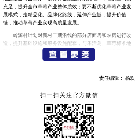
充足，提升全市草莓产业整体质效；要不断优化草莓产业发
展模式，走精品化、品牌化路线，延伸产业链，提升价值
链，推动草莓产业实现高质量发展。
岭源村计划对新村二期沿线的部分店面房和农房进行改
造，提升基础设施和服务设施配套，与乐活岛、草莓标准地
联动，打造集民宿、康养、餐饮、农家乐等特色产业于一体
的乡村休闲产业集聚区。富永伟沿着村道边走边看，与镇村
干部就基层治理和农文旅产业融合发展有关工作进行深入探
讨。他指出，要持续开展“人人都是保洁员”活动，以“绣花”功
责任编辑： 杨欢
夫扮靓美丽乡村；要深入挖掘自然优势和文化内涵，强化运
营思维、品牌意识，打造具有乡村韵味、地方特色的休闲集
扫一扫关注官方微信
聚区，满足多样化、多层次的文旅消费需求。
富永伟在调研中强调，杨村桥镇要立足资源优势，强化
规划引领，打造更有特色、更具普惠性的产业发展平台，从
传统的“政府投入、大户带头”向千家万户延伸拓展，带动广
大群众增收致富；要以“千万工程”为指引，以满足群众对美