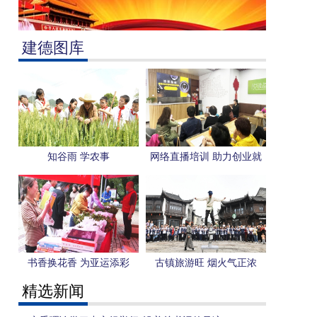
建德图库
知谷雨 学农事
网络直播培训 助力创业就
业
书香换花香 为亚运添彩
古镇旅游旺 烟火气正浓
精选新闻