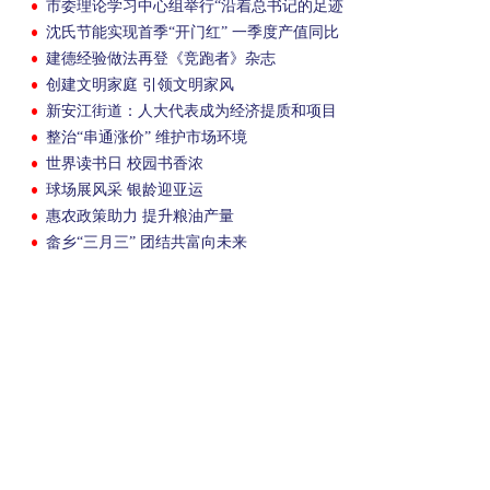
市委理论学习中心组举行“沿着总书记的足迹
学‘八八战略’”专题学习会暨全市“八八战
沈氏节能实现首季“开门红” 一季度产值同比
略”实施20周年系列活动启动仪式
增长113%
建德经验做法再登《竞跑者》杂志
创建文明家庭 引领文明家风
新安江街道：人大代表成为经济提质和项目
攻坚的“助推手”
整治“串通涨价” 维护市场环境
世界读书日 校园书香浓
球场展风采 银龄迎亚运
惠农政策助力 提升粮油产量
畲乡“三月三” 团结共富向未来