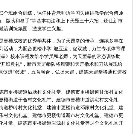
个或3个班组合训练，课任体育老师边学习边组织教学配合傅师
劲、撒膀和盘手”等基本功法和上下天罡三十六招，还让新市
融洽训练氛围，激发学生兴趣。
是更楼成校的优秀学共体，为了天罡拳的传承，连续多年在
列活动，为配合更楼小学“迎亚运，促双减，万堂专项体育课
罡拳》校本课程发给小学员和老师，为天罡拳的常态训练助
“开班典礼”，新市天罡拳队将舞狮和天罡拳术和刀法展现给
课促进“双减”，五育融合，弘扬天罡，建德天罡拳将通过进校
德市更楼街道后塘村文化礼堂、建德市更楼街道甘溪村文化
更楼街道于合村文化礼堂、建德市更楼街道洪宅村文化礼
街道桥岭村文化礼堂、建德市更楼街道邓家村文化礼堂、建
乐村文化礼堂、建德市更楼街道新市村文化礼堂、建德市更
化礼堂、建德市更楼街道岩源村文化礼堂等14个文化礼堂开