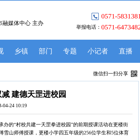
0571-583138
市融媒体中心 主办
0571-647348
举报电话：
视
乡镇
部门
专题
小记者
直播
微信扫一扫分享
减 建德天罡进校园
3-04-24 10:19
承办的“村校共建一天罡拳进校园”的前期授课活动在更楼街
雪山师傅授课，更楼小学四五年级的256位学生和5位体育