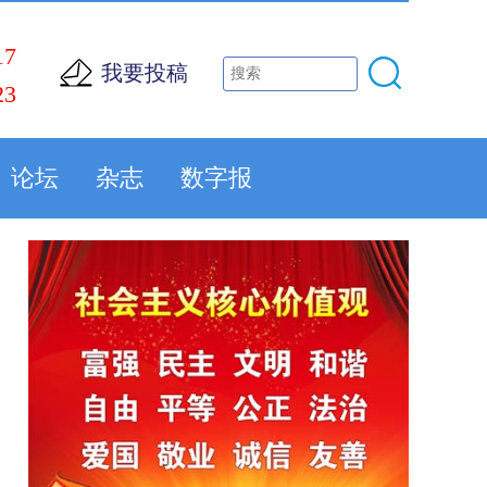
17
我要投稿
23
论坛
杂志
数字报