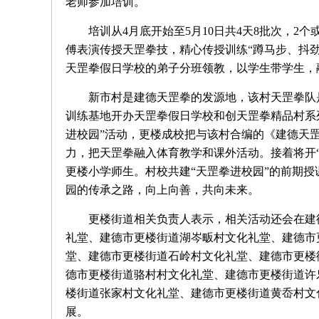
老师参加培训。
培训从4月底开始至5月10日共4天8批次，2
傅表演传授天罡拳技，精心传授训练“蹲马步、抖
天罡拳假日学校的弟子分班领教，以学生带学生，
新市村是建德天罡拳的发源地，该村天罡拳队
训练基地开办天罡拳假日学校和创天罡拳精品村系
进校园”活动，更楼成校把与该村合编的《建德天
力，把天罡拳融入体育教学和课外活动。接着将开
更楼小学师生。村校共建“天罡拳进校园”的前期授
园的传承之路，向上向善，共向未来。
更楼街道相关负责人表示，相关活动还会在建
礼堂、建德市更楼街道湖岑畈村文化礼堂、建德市
堂、建德市更楼街道石岭村文化礼堂、建德市更楼
德市更楼街道骆村村文化礼堂、建德市更楼街道许
楼街道张家村文化礼堂、建德市更楼街道黄岙村文
展。