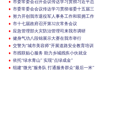
市委常委会召开会议传达学习贯彻习近平总
书记重要指示重要讲话重要回信精神
市委常委会会议传达学习贯彻省委十五届三
次全会精神
努力开创我市退役军人事务工作和双拥工作
新局面
市十七届政府召开第32次常务会议
应急管理部火灾防治管理司来我市调研
健身气功八段锦展示大赛在我市举行
交警为“城市美容师”开展道路安全教育培训
市残联贴心服务 助力乡城残疾小伙就业
依托“绿水青山” 实现“点绿成金”
组建“微光”服务队 打通服务群众“最后一米”