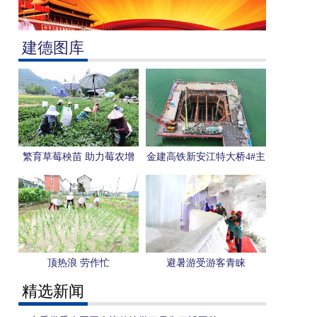
建德图库
繁育草莓秧苗 助力莓农增
金建高铁新安江特大桥4#主
收
墩承台浇筑完成
顶热浪 劳作忙
避暑游受游客青睐
精选新闻