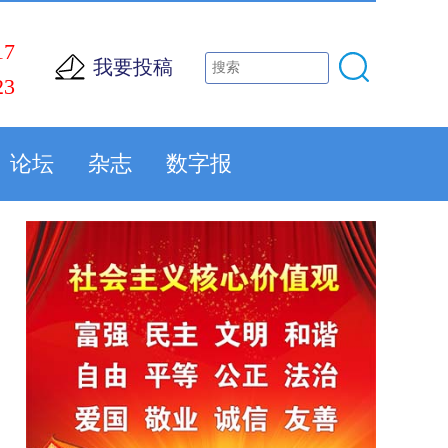
17
我要投稿
23
论坛
杂志
数字报