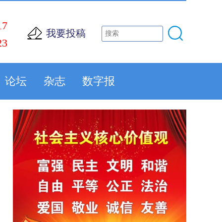
17
我要投稿
23
论坛
杂志
数字报