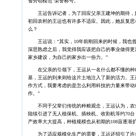
省劳动模范”荣誉称号。
王运告诉记者，为了回应父亲王建坤的期待，
初回农村的王运也有许多不适应。因此，她反复思
么？
王运说：“其实，10年前刚回来的时候，我
深思熟虑之后，我觉得我应该把自己的事业做得更
家乡建设，为自己的家乡出一份力。”
在父亲的引领下，王运从一名什么都不懂的种
基，王运的到来则给这片土地注入了新的活力。王
作方式，我要考虑的是怎么利用科技的力量来带动
作。”
不同于父辈们传统的种粮观念，王运认为，农
陆续引进了无人植保机、插秧机、收割机等约70
产效率大大提高，种植规模也从初期的108亩逐渐扩
为了适应规模化生产的需要，王运还招引了许多