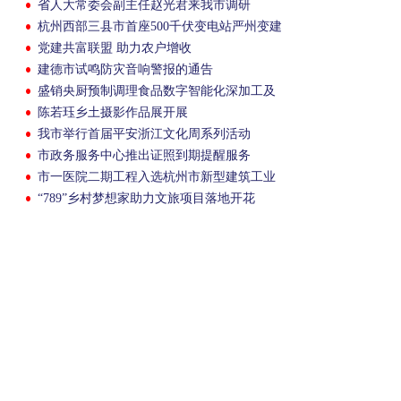
省人大常委会副主任赵光君来我市调研
杭州西部三县市首座500千伏变电站严州变建
成投运
党建共富联盟 助力农户增收
建德市试鸣防灾音响警报的通告
盛销央厨预制调理食品数字智能化深加工及
冷热链物流配送基地建设项目主体结顶
陈若珏乡土摄影作品展开展
我市举行首届平安浙江文化周系列活动
市政务服务中心推出证照到期提醒服务
市一医院二期工程入选杭州市新型建筑工业
化示范项目
“789”乡村梦想家助力文旅项目落地开花