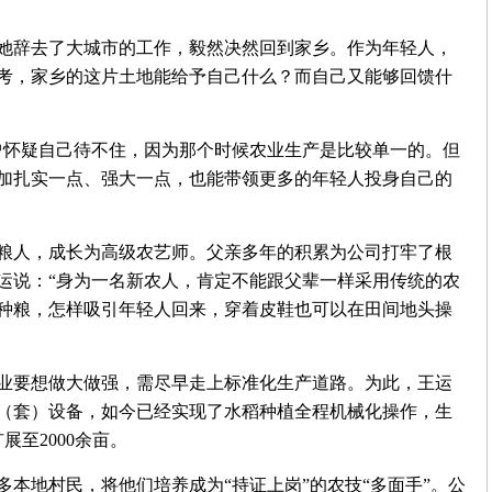
她辞去了大城市的工作，毅然决然回到家乡。作为年轻人，
考，家乡的这片土地能给予自己什么？而自己又能够回馈什
也曾怀疑自己待不住，因为那个时候农业生产是比较单一的。但
加扎实一点、强大一点，也能带领更多的年轻人投身自己的
粮人，成长为高级农艺师。父亲多年的积累为公司打牢了根
运说：“身为一名新农人，肯定不能跟父辈一样采用传统的农
种粮，怎样吸引年轻人回来，穿着皮鞋也可以在田间地头操
业要想做大做强，需尽早走上标准化生产道路。为此，王运
台（套）设备，如今已经实现了水稻种植全程机械化操作，生
展至2000余亩。
本地村民，将他们培养成为“持证上岗”的农技“多面手”。公