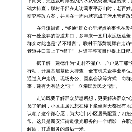
下雨天，无法及时排出的污水从化粪池满溢出来，
础大排查，联村干部在走访葛家平苏山时，老百姓
研究整改方案，并且在一周内就完成了污水管道改造
在洋溪街道，“畅通”群众心里堵点的事也在
有一处废弃的管道井口，多年来一直用水泥板遮盖
群众对此也是“苦不堪言”。联村干部黄朝辉在走
管道井口盖上了“帽子”，村道平整项目也提上日程
据了解，建德作为“走村不漏户、户户见干部”
行动，开展基层基础大排查，全市机关企事业单位
通过入户走访、现场办公、圆桌会议等方式，向群
事，建有为有益之“功”，立亲民爱民之“德”。
走访既要了解群众所思所想，更要解决群众“
员了解到，小区里居民想在楼下坐坐聊天都没有地方
认领了这个微心愿，为大宅门小区居民配置了四把
常。这只是新安江街道微光服务的一个缩影，在职
解困，打通服务的最后一米。