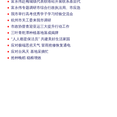
富永伟赴梅城镇代表联络站开展联系基层代
表和人民群众活动
富永伟专题调研市综合行政执法局、市应急
管理局工作
我市举行高考优秀学子学习经验交流会
杭州市关工委来我市调研
市政协督查迎亚运三大提升行动工作
三叶青乾潭种植基地落成揭牌
“人人都是保洁员” 共建美好生活家园
应对极端恶劣天气 冒雨抢修恢复通电
应对台风天 基地采摘忙
抢种晚稻 稳粮增效