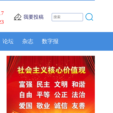
17
我要投稿
23
论坛
杂志
数字报