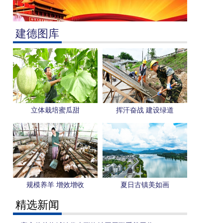
建德图库
立体栽培蜜瓜甜
挥汗奋战 建设绿道
规模养羊 增效增收
夏日古镇美如画
精选新闻