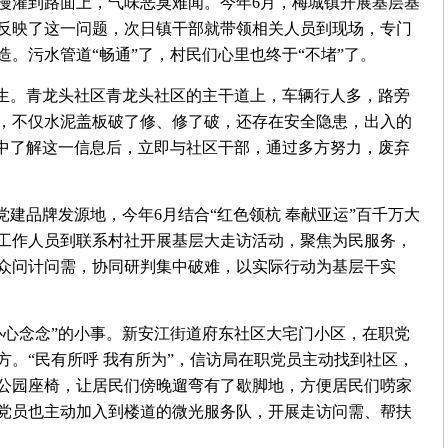
漫灌到路面上，气味恶臭难闻。今年6月，梅城镇开展基层基
反映了这一问题，次日镇干部就带领相关人员到现场，专门
。污水管道“畅通”了，村民们心里也终于“不堵”了。
发生。青龙头社区青龙头社区的主干道上，车辆行人多，路旁
，不仅水泥盖板破了修、修了破，还存在安全隐患，出入的
访中了解这一信息后，立即与社区干部，通过多方努力，废弃
。
党建品牌发源地，今年6月结合“红色领杭 奉献亚运”百千万大
工作人员到联系村社开展基层大走访活动，聚焦为民服务，
众问计问需，协同研判集中破难，以实际行动为基层干实
心心念念”的小事。新安江街道府东社区大宅门小区，在职党
。“民有所呼 我有所为”，信访局在职党员主动找到社区，
公园座椅，让居民们傍晚遛弯有了歇脚地，方便居民们唠家
党员也主动加入到楼道的微光服务队，开展走访问需、帮扶