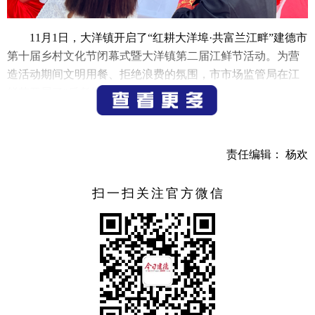
11月1日，大洋镇开启了“红耕大洋埠·共富兰江畔”建德市
第十届乡村文化节闭幕式暨大洋镇第二届江鲜节活动。为营
造活动期间文明用餐、拒绝浪费的氛围，市市场监管局在江
鲜节开展了“反餐饮浪费”宣传活动。
活动中，工作人员向参加江鲜节的消费者、摊位商家、
参演演员发放《拒绝餐饮浪费 光盘从我做起》倡议书，号召
责任编辑： 杨欢
大家拒绝“剩宴”，在江鲜节活动中践行“拒绝浪费”的传统美
德，在大洋营造“文明用餐、浪费可耻、节约光荣”的良好氛
扫一扫关注官方微信
围。夜幕降临，工作人员又拉起“饭菜不浪费 文明用餐好”的
宣传横幅，向现场餐饮单位普及《中华人民共和国反食品浪
费法》，引导餐饮服务单位增强守法意识，树立节约理念，
切实落实商家主体责任。
市市场监管局将“反餐饮浪费”宣传活动与江鲜节结合，
在保障活动顺利开展的同时，也提高了大洋镇商户、参加活
动的群众们“厉行节约 反对浪费”的良好意识。