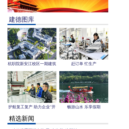
建德图库
杭职院新安江校区一期建筑
赶订单 忙生产
方案获批
护航复工复产 助力企业“开
畅游山水 乐享假期
门红”
精选新闻