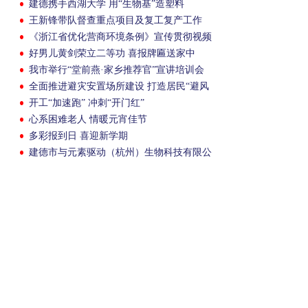
建德携手西湖大学 用“生物基”造塑料
王新锋带队督查重点项目及复工复产工作
《浙江省优化营商环境条例》宣传贯彻视频
会议召开
好男儿黄剑荣立二等功 喜报牌匾送家中
我市举行“堂前燕·家乡推荐官”宣讲培训会
全面推进避灾安置场所建设 打造居民“避风
港湾”
开工“加速跑” 冲刺“开门红”
心系困难老人 情暖元宵佳节
多彩报到日 喜迎新学期
建德市与元素驱动（杭州）生物科技有限公
司签约元素新材料项目