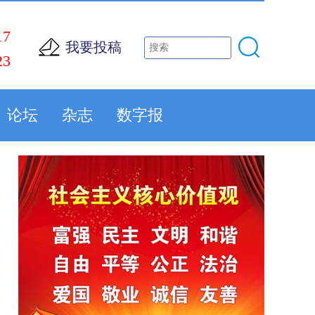
17
我要投稿
23
论坛
杂志
数字报