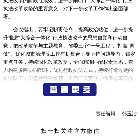
执法改革的阶段性成效，进一步阐明了“大综合一体化”行政
执法改革攻坚的重要意义，对下一步改革工作作出全面部
署。
会议指出，要牢记职责使命，提高政治站位，进一步提
升推进“大综合一体化”行政执法改革的思想自觉和行动自
觉，把改革攻坚与主题教育、省委三个“一号工程”、打赢“两
仗”、优化城市治理等工作有机集合；要坚持问题导向，锚定
重点任务，持续深化改革攻坚，全面精准匹配权责体系，着
力构建多跨协同闭环，优化行政执法方式，持续打造过硬的
执法队伍；要坚持党建统领，全面压实责任，确保改革实战
实效，健全推进体系，用好评价激励，突出问题导向，注重
工作统筹，让群众直观感受改革就在身边，改革红利实实在
在。
责任编辑： 韩玉洁
据悉，自全省“大综合一体化”行政执法改革开展以来，
我市认真贯彻上级工作精神，聚焦重点发力，深化数字赋
扫一扫关注官方微信
能，提高执法效能，推进社会治理，初步形成了职责更清
晰、队伍更精简、协同更高效、机制更健全的“大综合一体