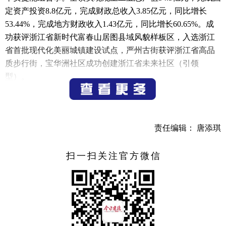
定资产投资8.8亿元，完成财政总收入3.85亿元，同比增长
53.44%，完成地方财政收入1.43亿元，同比增长60.65%。成
功获评浙江省新时代富春山居图县域风貌样板区，入选浙江
省首批现代化美丽城镇建设试点，严州古街获评浙江省高品
质步行街，宝华洲社区成功创建浙江省未来社区（引领
型）。
针对下半年各项工作，梅城镇将切实围绕市委全会部署
要求，紧盯上半年主要经济指标运行中的薄弱项，止住“下拉
点”，转化“拖累点”，做强“支撑点”，推动经济发展稳中有
责任编辑： 唐添琪
进、进中有快、快中有好，在共富之路上“加速跑”。同时以
美丽城镇建设和城乡风貌样板建设为基础优化城市布局，
扫一扫关注官方微信
以“三江”共富为抓手提升城市能级，以乡村数字化带动乡村
产业化，推动形成城乡融合的“梅城样板”，在全力打造“幸福
宜居之城、文旅共富样本”征程中展现梅城担当。
梅城镇党委书记邹泉表示，下半年，梅城镇将重点实施
三大攻坚。一是全力实施文旅产业提质攻坚。重点抢抓杭州