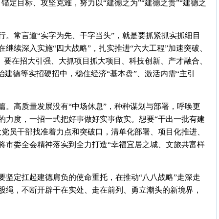
锚定目标、攻坚克难，努力以“建德之为”“建德之责”“建德之
行。常言道“实字为先、干字当头”，就是要抓紧抓实抓细目
继续深入实施“四大战略”，扎实推进“六大工程”加速突破、
夫。要在招大引强、大抓项目抓大项目、科技创新、产才融合、
治建德等实招硬招中，稳住经济“基本盘”、激活内需“主引
篇。高质量发展没有“中场休息”，种种谋划与部署，呼唤更
的力度，一招一式把好事做好实事做实。想要“干出一批有建
大党员干部找准着力点和突破口，清单化部署、项目化推进、
将市委全会精神落实到全力打造“幸福宜居之城、文旅共富样
要坚定扛起建德肩负的使命重托，在推动“八八战略”走深走
股绳，不断开辟干在实处、走在前列、勇立潮头的新境界，