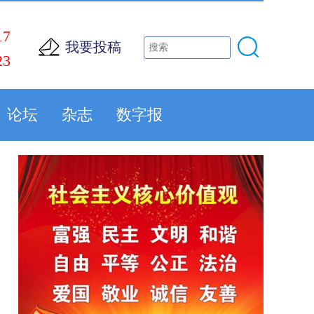
17
我要投稿
23
论坛
杂志
数字报