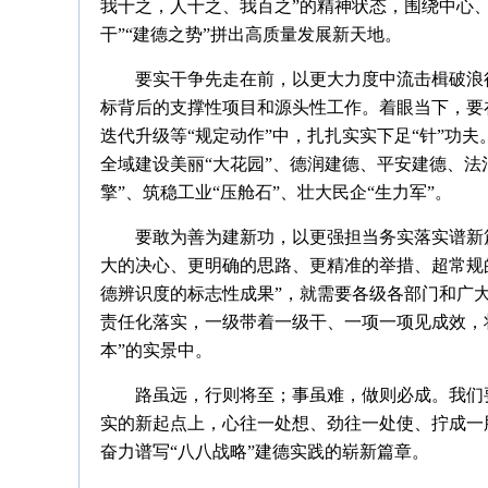
我十之，人十之、我百之”的精神状态，围绕中心、
干”“建德之势”拼出高质量发展新天地。
要实干争先走在前，以更大力度中流击楫破浪
标背后的支撑性项目和源头性工作。着眼当下，要在
迭代升级等“规定动作”中，扎扎实实下足“针”功
全域建设美丽“大花园”、德润建德、平安建德、法
擎”、筑稳工业“压舱石”、壮大民企“生力军”。
要敢为善为建新功，以更强担当务实落实谱新
大的决心、更明确的思路、更精准的举措、超常规
德辨识度的标志性成果”，就需要各级各部门和广
责任化落实，一级带着一级干、一项一项见成效，
本”的实景中。
路虽远，行则将至；事虽难，做则必成。我们
实的新起点上，心往一处想、劲往一处使、拧成一
奋力谱写“八八战略”建德实践的崭新篇章。