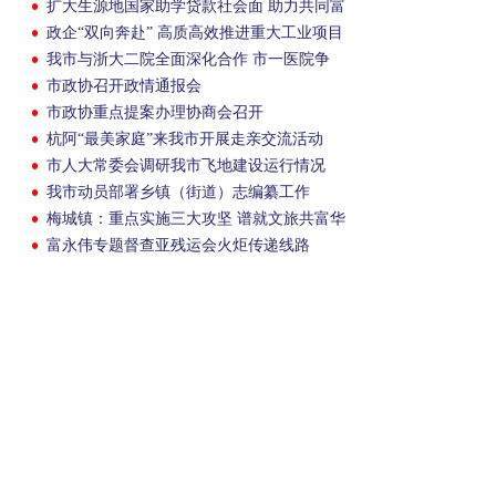
扩大生源地国家助学贷款社会面 助力共同富
裕
政企“双向奔赴” 高质高效推进重大工业项目
建设
我市与浙大二院全面深化合作 市一医院争
创“三甲”医院
市政协召开政情通报会
市政协重点提案办理协商会召开
杭阿“最美家庭”来我市开展走亲交流活动
市人大常委会调研我市飞地建设运行情况
我市动员部署乡镇（街道）志编纂工作
梅城镇：重点实施三大攻坚 谱就文旅共富华
章
富永伟专题督查亚残运会火炬传递线路