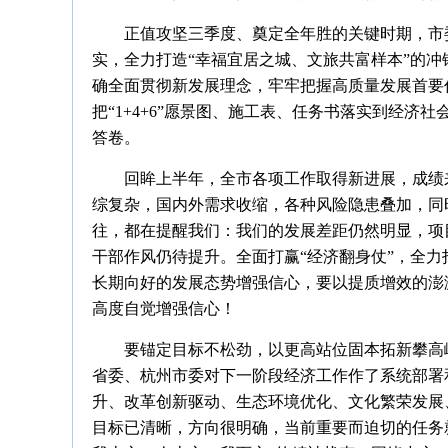
正值攻坚三季度、奠定全年胜的关键时期，市
实，全力打造“幸福宜居之城、文旅共富样本”的冲
确全面贯彻新发展理念，牢牢把握高质量发展首要
把“1+4+6”愿景图、施工表、任务书落实到经
答卷。
回眸上半年，全市各项工作取得新进展，成绩
综复杂，国内外需求收缩，各种风险隐患叠加，同
往，都在提醒我们：我们的发展差距仍然明显，项
干部作风仍待提升。全面打赢“经济翻身仗”，全力
长期向好的发展态势增强信心，要以提质增效的澎湃
高度自觉增强信心！
要锚定目标不松劲，以更高站位固本拓新攀高
省委、杭州市委对下一阶段经济工作作了系统部署
升、改革创新驱动、生态环境优化、文化繁荣发展
目标已清晰，方向很明确，当前重要而迫切的任务