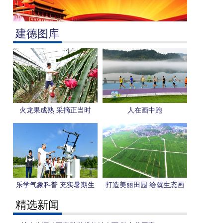
建德图库
火龙果成熟 采摘正当时
人在画中跑
乐学气象科普 充实暑期生
打造美丽田园 绘就生态画
活
卷
精选新闻