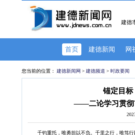
建德
首页
建德新闻
网
您当前的位置：
建德新闻网
>
建德频道
>
时政要闻
锚定目标
——二论学习贯彻
202
千钧重托，唯勇担以不负。千里之行，唯笃行