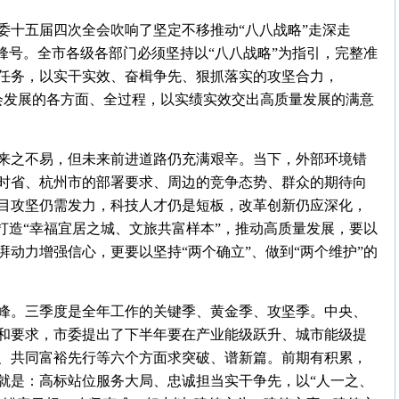
委十五届四次全会吹响了坚定不移推动“八八战略”走深走
锋号。全市各级各部门必须坚持以“八八战略”为指引，完整准
任务，以实干实效、奋楫争先、狠抓落实的攻坚合力，
济社会发展的各方面、全过程，以实绩实效交出高质量发展的满意
来之不易，但未来前进道路仍充满艰辛。当下，外部环境错
时省、杭州市的部署要求、周边的竞争态势、群众的期待向
目攻坚仍需发力，科技人才仍是短板，改革创新仍应深化，
打造“幸福宜居之城、文旅共富样本”，推动高质量发展，要以
动力增强信心，更要以坚持“两个确立”、做到“两个维护”的
峰。三季度是全年工作的关键季、黄金季、攻坚季。中央、
和要求，市委提出了下半年要在产业能级跃升、城市能级提
、共同富裕先行等六个方面求突破、谱新篇。前期有积累，
就是：高标站位服务大局、忠诚担当实干争先，以“人一之、