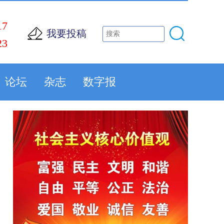
17
我要投稿
23
论坛
杂志
数字报