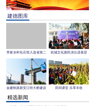
建德图库
李家乡村化石馆入选省第二
杭城文化惠民演出进基层
批乡村博物馆
金建铁路新安江特大桥建设
田间课堂 乐享丰收
忙
精选新闻