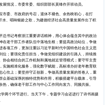
发展情况，市委常委、组织部部长莫锋作开班动员。
应市委、市政府的号召，退休不褪色、余热映初心，在打
龄汗水、唱响银龄之歌，为建德经济社会高质量发展作出了积
平总书记考察浙江重要讲话精神，用心体会蕴含其中的政治
神在老干部工作者队伍中落地生根；要提高政治站位，争做
进各项工作，更加注重以习近平新时代中国特色社会主义思
到位；要强化责任担当，争做党组织建设的引路人，持续推
、协会相结合的工作机制和属地就近管理模式；要守牢主责
，实施精准化服务，强化数字赋能，高标准办好老年教育联
志心坎上；要坚持守正创新，争做高质量发展的答卷人，重
群众基础深厚的独特优势和作用，积极搭建平台载体，引导
余热，确保老干部工作与中心工作同向发力、同频共振。
教学两个环节进行。当天下午，专题学习会还进行了诗书画摄
。