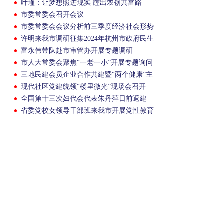
叶瑾：让梦想照进现实 蹚出农创共富路
市委常委会召开会议
市委常委会会议分析前三季度经济社会形势
许明来我市调研征集2024年杭州市政府民生
实事项目
富永伟带队赴市审管办开展专题调研
市人大常委会聚焦“一老一小”开展专题询问
三地民建会员企业合作共建暨“两个健康”主
题交流活动举行
现代社区党建统领“楼里微光”现场会召开
全国第十三次妇代会代表朱丹萍日前返建
省委党校女领导干部班来我市开展党性教育
活动