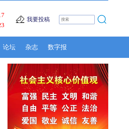
17
我要投稿
23
论坛
杂志
数字报