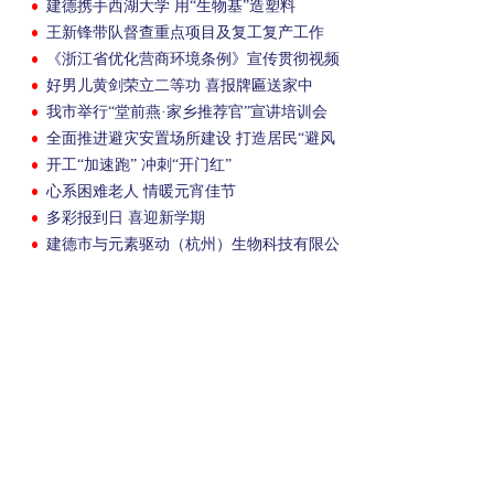
建德携手西湖大学 用“生物基”造塑料
王新锋带队督查重点项目及复工复产工作
《浙江省优化营商环境条例》宣传贯彻视频
会议召开
好男儿黄剑荣立二等功 喜报牌匾送家中
我市举行“堂前燕·家乡推荐官”宣讲培训会
全面推进避灾安置场所建设 打造居民“避风
港湾”
开工“加速跑” 冲刺“开门红”
心系困难老人 情暖元宵佳节
多彩报到日 喜迎新学期
建德市与元素驱动（杭州）生物科技有限公
司签约元素新材料项目