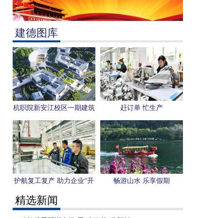
建德图库
杭职院新安江校区一期建筑
赶订单 忙生产
方案获批
护航复工复产 助力企业“开
畅游山水 乐享假期
门红”
精选新闻