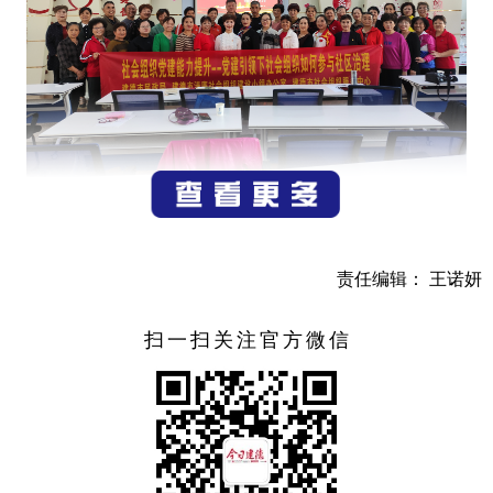
此次培训邀请到浙江省社会组织领军人才梅
兰钦老师，梅兰钦老师从党建定义、社会治
理特征出发，结合社会组织工作的难点、特
责任编辑： 王诺妍
色与重点，通过对当下社会组织的重难点工
作分析，引导学员感受社会组织参与社会治
扫一扫关注官方微信
理的过程，学习党建引领下社会治理的规范
和要求。