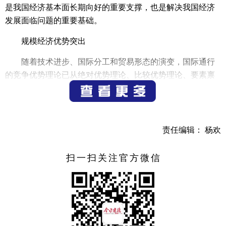
是我国经济基本面长期向好的重要支撑，也是解决我国经济
发展面临问题的重要基础。
规模经济优势突出
随着技术进步、国际分工和贸易形态的演变，国际通行
的竞争优势理论已从绝对优势理论、比较优势理论、要素禀
赋理论逐步演变到规模经济优势理论。改革开放以来，我国
加入全球分工体系，充分发挥自身比较优势，取得了举世瞩
目的经济发展成就，并深度融入世界经济。新时代以来，我
国经济总量不断壮大，发展质量不断提升，连续多年保持世
责任编辑： 杨欢
界第一制造业大国、第一货物贸易大国、全球经济增量贡献
第一大国地位。规模经济优势更加凸显，已成为我国经济发
扫一扫关注官方微信
展的突出优势。
规模经济有利于企业摊薄成本，尤其是前期投入较大的
固定成本和创新成本，帮助企业依靠在国内市场获得的低成
本优势走向国际市场，提升国际市场占有率和竞争力。规模