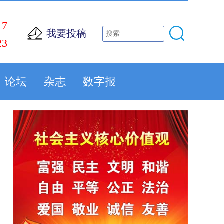
17
我要投稿
23
论坛
杂志
数字报