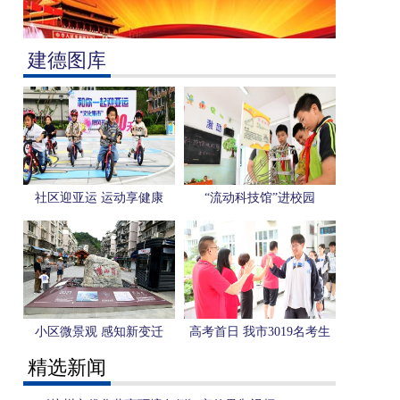
建德图库
社区迎亚运 运动享健康
“流动科技馆”进校园
小区微景观 感知新变迁
高考首日 我市3019名考生
奔赴考场
精选新闻