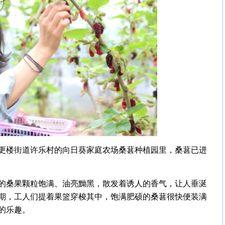
更楼街道许乐村的向日葵家庭农场桑葚种植园里，桑葚已进
的桑果颗粒饱满、油亮黝黑，散发着诱人的香气，让人垂涎
期，工人们提着果篮穿梭其中，饱满肥硕的桑葚很快便装满
的乐趣。