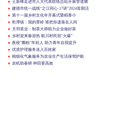
王新锋走进市人大代表联络总站开展管道燃
气向农村延伸专题协商议事
建德市统一战线“之江同心·17讲”2024首期活
动举行
第十一届乡村文化年开幕式暨稻香小
镇“野”丰收活动举行
乾潭镇：我的胥岭 谁把你遗落在人间
天羽茶业：制茶大师助力企业做好茶
乡村迎来春游热 航川村民宿“火爆”
夜校“圈粉”年轻人 助力青年自我提升
优质护理服务送入百姓家
精细化气象服务为农业生产生活保驾护航
农机助春耕 种田更高效