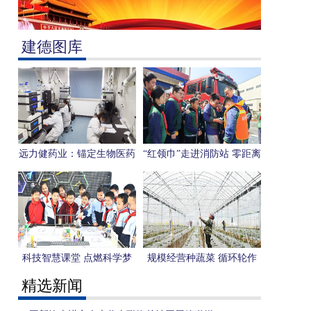
建德图库
远力健药业：锚定生物医药
“红领巾”走进消防站 零距离
产业新赛道 打造消化领
体验“火焰蓝”
域“专精美”
科技智慧课堂 点燃科学梦
规模经营种蔬菜 循环轮作
想
增效益
精选新闻