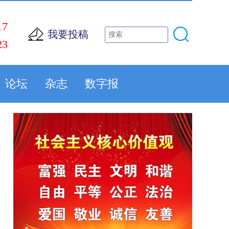
17
我要投稿
23
论坛
杂志
数字报