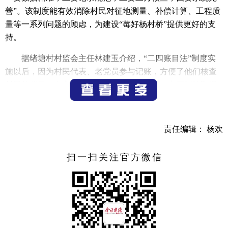
善”。该制度能有效消除村民对征地测量、补偿计算、工程质
量等一系列问题的顾虑，为建设“莓好杨村桥”提供更好的支
持。
据绪塘村村监会主任林建玉介绍，“二四账目法”制度实
施以后，因为村民代表、老党员参与记账，方便了他们核查
村里的账目，也方便村干部记录核对。此举一方面能够取得
老百姓的信任，另一方面有利于村干部开展工作。
与此同时，杨村桥镇还聚力打造可学、可推广、有特色
责任编辑： 杨欢
的示范品牌，如黄盛村“三清管家”制度、岭源村“我们的户主
会”。岭源村的户主会始于1964年，经过近60年的探索与实
扫一扫关注官方微信
践，依托“清廉乡村智慧管家”建设的契机，岭源村迎来了户
主会的第三次变革——“指尖上的户主会”。通过“清廉乡村智
慧管家”平台，手机扫一扫，村情就能全知道。
“村民可以通过手机端扫描清廉建德二维码，了解村里的
任何情况，比如工程、付款、财务等等都在这个‘指尖上的户