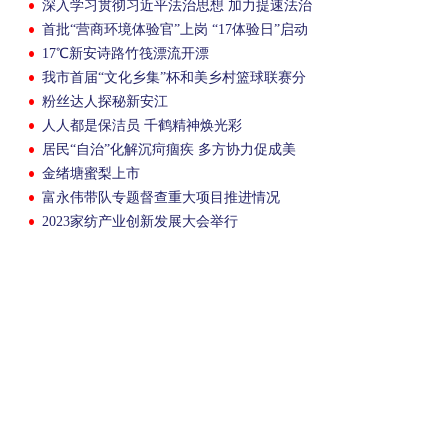
深入学习贯彻习近平法治思想 加力提速法治
建德建设
首批“营商环境体验官”上岗 “17体验日”启动
17℃新安诗路竹筏漂流开漂
我市首届“文化乡集”杯和美乡村篮球联赛分
组赛火热开赛
粉丝达人探秘新安江
人人都是保洁员 千鹤精神焕光彩
居民“自治”化解沉疴痼疾 多方协力促成美
丽“蜕变”
金绪塘蜜梨上市
富永伟带队专题督查重大项目推进情况
2023家纺产业创新发展大会举行