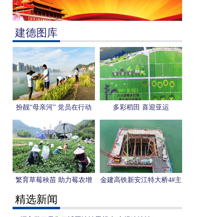
建德图库
扮靓“母亲河” 党员在行动
多彩稻田 喜迎亚运
繁育草莓秧苗 助力莓农增
金建高铁新安江特大桥4#主
收
墩承台浇筑完成
精选新闻