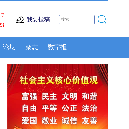
17
我要投稿
23
论坛
杂志
数字报