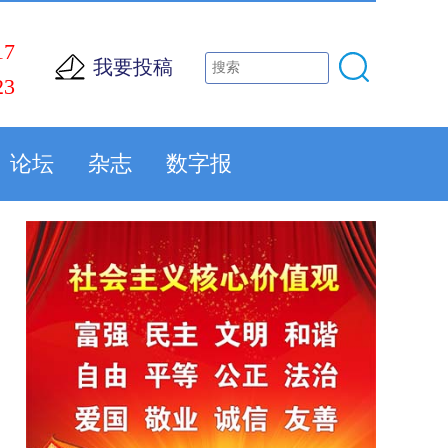
17
我要投稿
23
论坛
杂志
数字报