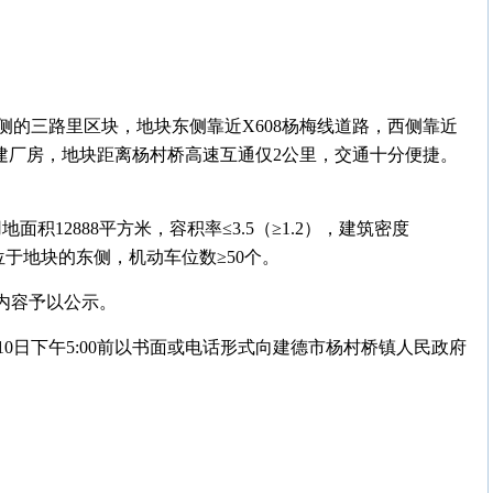
侧的三路里区块，地块东侧靠近
X608杨梅线道路，西侧靠近
建厂房，地块距离杨村桥高速互通仅2公里，交通十分便捷。
积12888平方米，容积率≤3.5（≥1.2），建筑密度
口位于地块的东侧，机动车位数≥50个。
内容予以公示。
月10日下午5:00前以书面或电话形式向建德市杨村桥镇人民政府