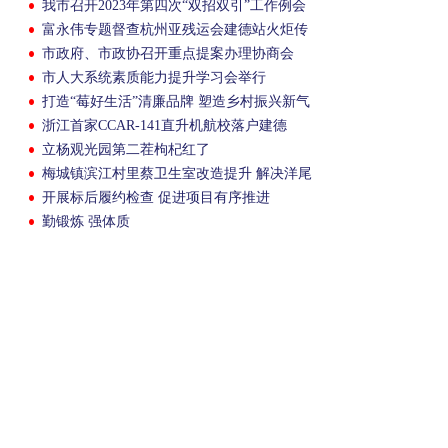
我市召开2023年第四次“双招双引”工作例会
富永伟专题督查杭州亚残运会建德站火炬传
递筹备工作
市政府、市政协召开重点提案办理协商会
市人大系统素质能力提升学习会举行
打造“莓好生活”清廉品牌 塑造乡村振兴新气
象
浙江首家CCAR-141直升机航校落户建德
立杨观光园第二茬枸杞红了
梅城镇滨江村里蔡卫生室改造提升 解决洋尾
片3700余村民就医难
开展标后履约检查 促进项目有序推进
勤锻炼 强体质