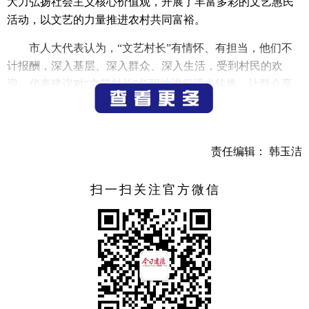
大力弘扬社会主义核心价值观，开展了丰富多彩的文艺惠民
活动，以文艺的力量推进农村共同富裕。
市人大代表认为，“文艺村长”有情怀、有担当，他们不
计报酬，深入基层、深入群众、深入生活，受到村民的欢
迎。代表建议对“文艺村长”任职地进行适当轮换，让群众享
受更多的文化大餐。
徐拥军指出，“文艺村长”工作机制得到社会各界的普遍
认可，体现在资金多方筹措、人才多方举荐、文艺类别丰
责任编辑： 韩玉洁
富，老百姓广泛参与。在接下来工作中，要突出特色，结合
地域特点，挖掘当地的特色文化，扩大文化项目范围，把农
扫一扫关注官方微信
事活动以及茶艺、插花、特色体育等融入其中，让“文艺村
长”在带动乡村振兴、实现共同富裕中发挥示范引领作用。
（记者 邵悦）