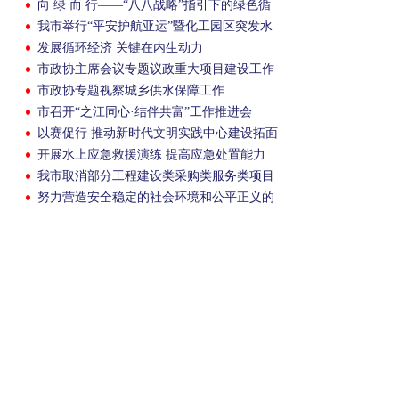
向 绿 而 行——“八八战略”指引下的绿色循
环经济“新安样本”
我市举行“平安护航亚运”暨化工园区突发水
污染事件多级防控综合演练
发展循环经济 关键在内生动力
市政协主席会议专题议政重大项目建设工作
市政协专题视察城乡供水保障工作
市召开“之江同心·结伴共富”工作推进会
以赛促行 推动新时代文明实践中心建设拓面
提质
开展水上应急救援演练 提高应急处置能力
我市取消部分工程建设类采购类服务类项目
投标保证金
努力营造安全稳定的社会环境和公平正义的
法治环境