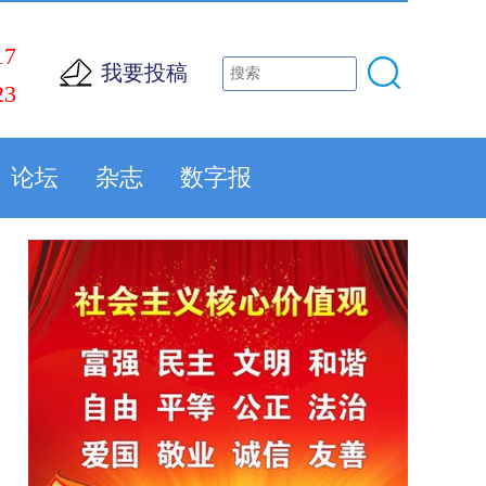
17
我要投稿
23
论坛
杂志
数字报