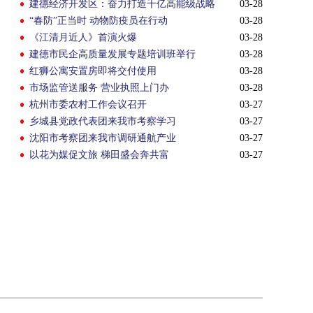
建德经济开发区：奋力打造千亿高能级战略
03-28
平台
“春防”正当时 动物防疫员在行动
03-28
《江清月近人》首演火爆
03-28
建德市民企高质量发展专题培训班举行
03-28
红狮公寓安置房即将交付使用
03-28
市场监管送服务 营业执照上门办
03-28
杭州市委农村工作会议召开
03-27
乡城县党政代表团来我市考察学习
03-27
沈阳市考察团来我市调研通航产业
03-27
以花为媒促文旅 梯田盛会奔共富
03-27