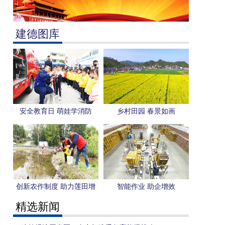
建德图库
安全教育日 萌娃学消防
乡村田园 春景如画
创新农作制度 助力莲田增
智能作业 助企增效
收
精选新闻