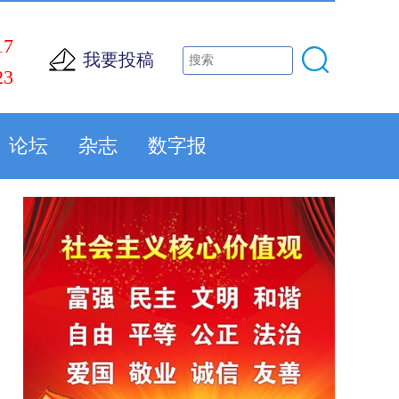
17
我要投稿
23
论坛
杂志
数字报