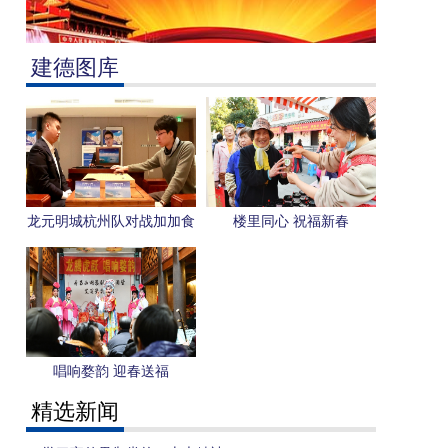
建德图库
龙元明城杭州队对战加加食
楼里同心 祝福新春
品天津队中国围棋甲级联赛
走进梅城龙山书院
唱响婺韵 迎春送福
精选新闻