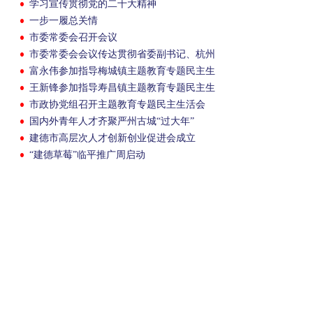
学习宣传贯彻党的二十大精神
一步一履总关情
市委常委会召开会议
市委常委会会议传达贯彻省委副书记、杭州
市委书记刘捷来建调研精神
富永伟参加指导梅城镇主题教育专题民主生
活会
王新锋参加指导寿昌镇主题教育专题民主生
活会
市政协党组召开主题教育专题民主生活会
国内外青年人才齐聚严州古城“过大年”
建德市高层次人才创新创业促进会成立
“建德草莓”临平推广周启动