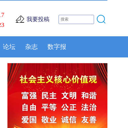
17
我要投稿
23
论坛
杂志
数字报