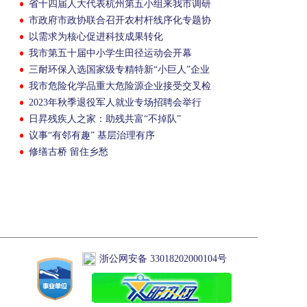
省十四届人大代表杭州第五小组来我市调研
市政府市政协联合召开农村杆线序化专题协
商会
以需求为核心促进科技成果转化
我市第五十届中小学生田径运动会开幕
三耐环保入选国家级专精特新“小巨人”企业
我市危险化学品重大危险源企业接受交叉检
查
2023年秋季退役军人就业专场招聘会举行
日昇残疾人之家：助残共富“不掉队”
议事“有邻有趣” 基层治理有序
修缮古桥 留住乡愁
浙公网安备 33018202000104号