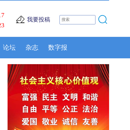
17
我要投稿
23
论坛
杂志
数字报