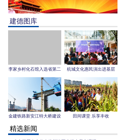
建德图库
李家乡村化石馆入选省第二
杭城文化惠民演出进基层
批乡村博物馆
金建铁路新安江特大桥建设
田间课堂 乐享丰收
忙
精选新闻