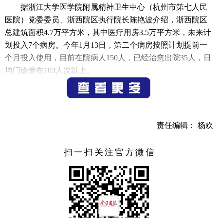
据浙江大学医学院附属精神卫生中心（杭州市第七人民
医院）党委委员、浙西院区执行院长陈艳波介绍，浙西院区
总建筑面积4.7万平方米，其中医疗用房3.5万平方米，未来计
划投入7个病房。今年1月13日，第二个病房按照计划提前一
个月投入使用，目前在院病人150人，已经治愈出院35人，日
均门诊量在103人次以上。
心安康，身安宁。杭州市第七人民医院浙西院区的顺利
运行，有利于加快我市优质医疗资源扩容和均衡布局，推动
精神卫生健康事业高质量发展，持续提升老百姓心理健康获
责任编辑： 杨欢
得感。陈艳波表示，浙西院区计划打造成为浙江省医疗区域
中心模板样本，重点在儿童青少年心理、老年精神心理两个
扫一扫关注官方微信
方向发力，在保障建德区域精神心理防治的基础之上，辐射
金华、丽水等浙西地区以及省外的安徽、福建、江西，努力
为当地老百姓解决就医问题，让老百姓在家门口就可以看到
专家，就医更加舒心、便利。
大力推进优质公共资源向西拓展，推进三甲医院全覆