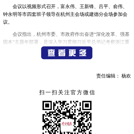
会议以视频形式召开，富永伟、王新锋、吕平、俞伟、
钟永明等市四套班子领导在杭州主会场或建德分会场参加会
议。
会议指出，杭州市委、市政府作出奋进“深化改革、强基
固本”主题年部署，是深入学习贯彻习近平总书记考察浙江重
要讲话精神的忠实行动，是持续推动“八八战略”实践走深走
实的战略举措，是落实稳中求进、以进促稳、先立后破要求
的主动作为，是加快发展新质生产力、形成新型生产关系的
积极探索。全市上下要统一思想、凝聚共识，深刻把握奋
责任编辑： 杨欢
进“深化改革、强基固本”主题年部署的战略意义，做到思想
上聚神、战略上聚焦、行动上聚力，全力以赴抓落实，感恩
扫一扫关注官方微信
奋进谱新篇。
会议强调，要坚定有力干好“难而正确的事”，推动奋
进“深化改革、强基固本”主题年步步深入步步精彩。深化改
革，重在破除制约高质量发展的体制障碍、再创体制机制新
优势，要聚焦创新动能培育、营商环境建设、要素资源配