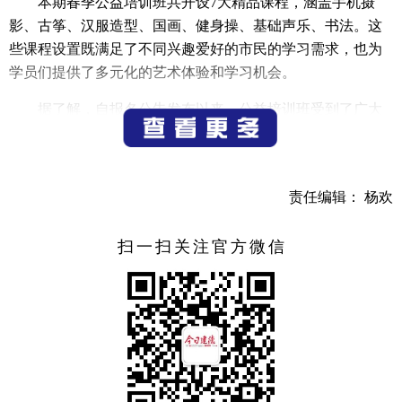
本期春季公益培训班共开设7大精品课程，涵盖手机摄
影、古筝、汉服造型、国画、健身操、基础声乐、书法。这
些课程设置既满足了不同兴趣爱好的市民的学习需求，也为
学员们提供了多元化的艺术体验和学习机会。
据了解，自报名公告发布以来，公益培训班受到了广大
市民的热烈欢迎和积极响应。第一季培训班共有145人报名，
最终录取115人。学员以青年群体为主，18至35周岁学员占比
41%，充分体现了市文化馆公益培训班在青年群体中的影响
责任编辑： 杨欢
力和吸引力。
当前，春季公益培训班正如火如荼地进行中，市文化馆
扫一扫关注官方微信
也将继续发挥自身优势，不断创新和完善群众文化艺术培训
班的课程设置和教学方式，为更多的市民提供优质的艺术培
训和学习机会，推动全市文化服务提质增效。
（记者 吕蕾）