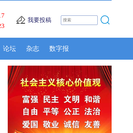
17
我要投稿
23
论坛
杂志
数字报