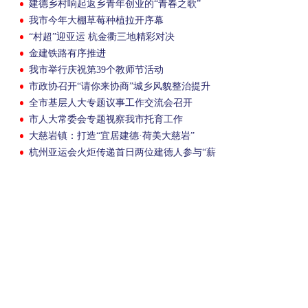
建德乡村响起返乡青年创业的“青春之歌”
我市今年大棚草莓种植拉开序幕
“村超”迎亚运 杭金衢三地精彩对决
金建铁路有序推进
我市举行庆祝第39个教师节活动
市政协召开“请你来协商”城乡风貌整治提升
会
全市基层人大专题议事工作交流会召开
市人大常委会专题视察我市托育工作
大慈岩镇：打造“宜居建德·荷美大慈岩”
杭州亚运会火炬传递首日两位建德人参与“薪
火”相传