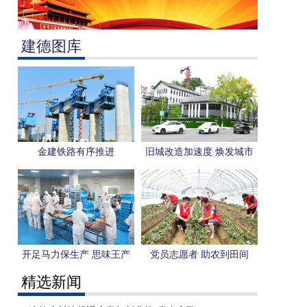
建德图库
金建铁路有序推进
旧城改造加速度 焕发城市
新活力
开足马力保生产 思味王产
党员志愿者 助农到田间
销两旺
精选新闻