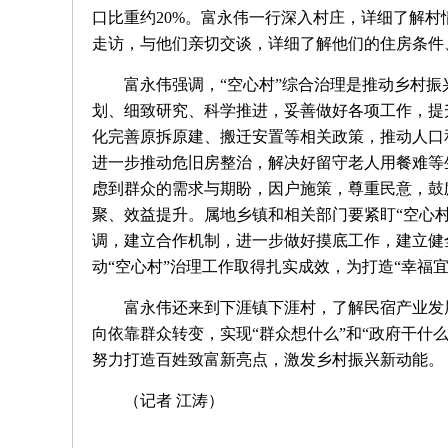
口比重约20%。富永伟一行深入村庄，详细了解村
走访，与他们亲切交谈，详细了解他们的住房条件
富永伟强调，“空心村”综合治理是推动乡村
划、细致研究、科学推进，妥善做好各项工作，提
化完善原拆原建、搬迁安置等相关政策，推动人口
进一步推动危旧房整治，解决好留守老人用餐难等
虑到群众的需求与期盼，因户施策，尊重民意，鼓
聚、效益提升。属地乡镇和相关部门要紧盯“空心
调，建立合作机制，进一步做好摸底工作，建立健
动“空心村”治理工作取得扎实成效，为打造“幸福
富永伟还来到下涯镇下涯村，了解民宿产业发
向依靠群众转变，实现“群众想什么”和“政府干什
努力打造百姓致富新亮点，激发乡村振兴新动能。
（记者 江涛）