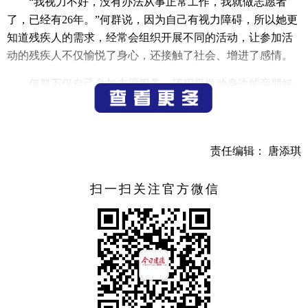
“我视力不好，没有办法从事正常工作，我就做志愿者
了，已经有26年。”何群说，因为自己有视力障碍，所以她更
知道残疾人的需求，经常会组织开展不同的活动，让参加活
动的残疾人不仅愉悦了身心，还接触了社会、增进了感情。
何群不仅自己参加志愿服务，还积极发动身边的亲朋好
友一起加入到志愿服务中来。在她的带动下，全家人都成为
了志愿者，一有活动就是全家总动员。“何群是我们这个协会
的老会员，她是一个热心人，总是乐于帮助别人。他们夫妻
责任编辑： 唐添琪
俩都是志愿者中的骨干，他们是我们学习的榜样。”市心连心
扶残助残志愿服务队志愿者俞天燕对何群夫妇赞不绝口。
扫一扫关注官方微信
六年前，双腿截肢的骆阿姨，从大同老家搬到了新安江
街道罗桐社区，就住在何群的盲人推拿店隔壁。只要有时
间，何群就会去看望骆阿姨，帮她按摩。骆阿姨告诉记
者：“他们夫妻俩对我很好，我脚痛晚上睡不着觉时，她都会
来给我推拿，大家都说她好。”
2019年，何群组织成立了市心连心扶残助残志愿者服务