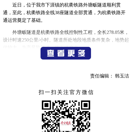
近日，位于我市下涯镇的杭衢铁路外塘畈隧道顺利贯
通，至此，杭衢铁路全线38座隧道全部贯通，为杭衢铁路开
通运营奠定了基础。
外塘畈隧道是杭衢铁路全线控制性工程，全长278.05米，
设计时速250公里/小时。隧道所处地段地质条件复杂，地势起
伏较大，为高风险隧道，施工难度大。
为保证施工的安全与质量，参建单位多次组织全国勘察
设计大师为组长的专家研讨会，探讨出洞施工方案、下穿杭
新景高速公路施工期专项交通组织方案等，克服了隧道施工
责任编辑： 韩玉洁
地质复杂、易塌陷等施工安全风险，确保隧道开挖满足工
期、安全、质量要求，实现了外塘畈隧道顺利贯通。
扫一扫关注官方微信
中铁四院杭衢铁路总承包项目部副总工程师张建表示，
外塘畈隧道下穿杭新景高速公路段长80米，埋深隧道顶到路
面只有5米，施工难度非常大，整个隧道建设用了三年时间。
它的贯通意味着站前工程的难点基本解决，并为整条线路通