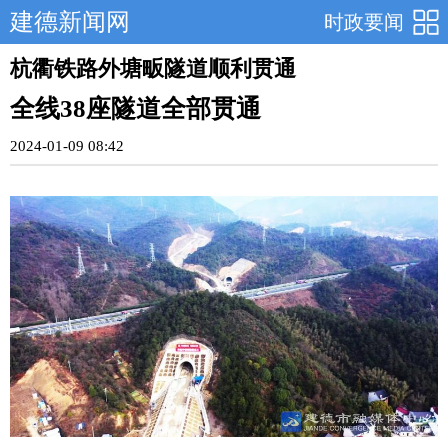
建德新闻网
时政要闻
杭衢铁路外塘畈隧道顺利贯通
全线38座隧道全部贯通
2024-01-09 08:42