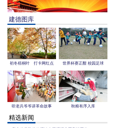
建德图库
初冬梧桐叶 打卡网红点
世界杯赛正酣 校园足球
更“热”
听老兵爷爷讲革命故事
秋粮有序入库
精选新闻