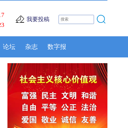
17
我要投稿
23
论坛
杂志
数字报