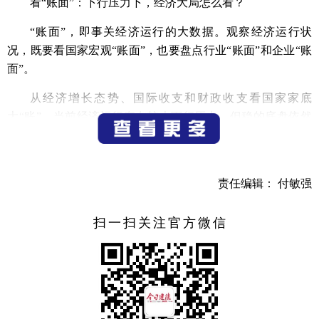
看“账面”：下行压力下，经济大局怎么看？
“账面”，即事关经济运行的大数据。观察经济运行状
况，既要看国家宏观“账面”，也要盘点行业“账面”和企业“账
面”。
从经济增长态势、国际收支和财政收支看国家家底
大“账”，当前经济运行存在较大下行压力，但稳的底盘依然
坚实。
权威部门分析认为，中国经济总体运行在合理区间，首
季有望实现“开门稳”，经济增速预测值高于去年第四季度。
责任编辑： 付敏强
今年前两个月，在一系列稳增长政策推动下，中国经济
扫一扫关注官方微信
的供给面和需求面从压力中转暖：全国固定资产投资同比增
长12.2%，社会消费品零售总额同比增长6.7%，规模以上工业
增加值同比增长7.5%，货物进出口总额同比增长13.3%……支
撑经济增长的主要因素均出现好于预期的恢复。
3月以来，超出预期的疫情“倒春寒”和乌克兰局势复杂演