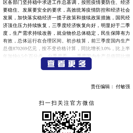
区各部门坚持稳中求进工作总基调，按照疫情要防住、经济
要稳住、发展要安全的要求，高效统筹疫情防控和经济社会
发展，加快落实稳经济一揽子政策和接续政策措施，国民经
济顶住压力持续恢复，三季度经济恢复向好，明显好于二季
度，生产需求持续改善，就业物价总体稳定，民生保障有力
有效，总体运行在合理区间。初步核算，前三季度国内生产
总值870269亿元，按不变价格计算，同比增长3.0%，比上半
年加快0.5个百分点。分季度看，一季度国内生产总值同比增
长4.8%，二季度增长0.4%，三季度增长3.9%。从环比看，三
季度国内生产总值增长3.9%。从宏观数据看，前三季度我国
国民经济三大需求持续回升，恢复发展后劲增强。从物价和
责任编辑： 付敏强
就业看，物价水平温和上涨，就业形势总体稳定。前三季
度，全国居民消费价格（CPI）同比上涨2.0%；全国城镇调查
失业率平均为5.6%，其中三季度平均为5.4%，比二季度下降
扫一扫关注官方微信
0.4个百分点。随着稳经济一揽子政策和接续政策措施落地显
效，在生产恢复的同时，新动能引领作用凸显，产业结构持
续优化，消费、投资、出口三大需求持续回升，经济恢复发