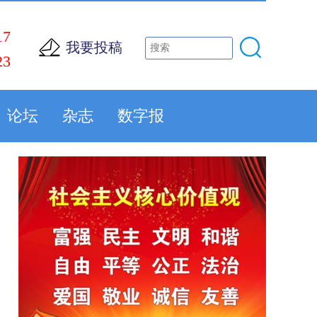
17
我要投稿
23
论坛
杂志
数字报