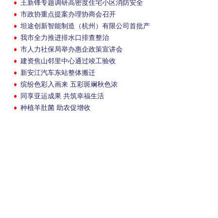
王新锋专题调研高密度住宅小区消防安全
市政协重点提案办理协商会召开
坦途创新智能制造（杭州）有限公司首批产
品下线并交付
我市全力推进排水口排查整治
市人力社保局举办惠企政策宣讲会
建资焦山邻里中心通过竣工验收
新安江汽车东站整体搬迁
缤纷色彩入画来 五彩斑斓秋色浓
同享亚运成果 共筑幸福生活
种植羊肚菌 助农促增收