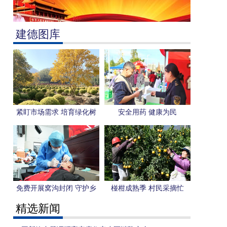
建德图库
紧盯市场需求 培育绿化树
安全用药 健康为民
种
免费开展窝沟封闭 守护乡
椪柑成熟季 村民采摘忙
城学生口腔健康
精选新闻