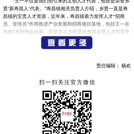
“王一不仅是我们招引来的文创人才代表，他还是荣誉乡
贤‘新寿昌人’代表。”寿昌镇相关负责人介绍，乡贤一直是寿
昌镇的宝贵人才资源，近年来，寿昌镇着力发挥人才“招商
员、宣传员”作用推进产业发展和招商项目落地，包括王一在
内的7名外地企业家、高层次人才就是在寿昌乡贤人才邹宗平
的牵线搭桥下，加入了寿昌镇的大家庭，而这些企业家，也
被寿昌镇授予“新寿昌人”称号。
“寿昌不仅是我的家乡，还是浙江省第二批‘千年古城’复
责任编辑： 杨欢
兴试点单位，正迎来发展的黄金期，把企业家朋友们带回寿
昌，是一个多赢的举措。”邹宗平说，2019年以来，他每年都
扫一扫关注官方微信
会主动协助建德市、寿昌镇进行双招双引工作，仅今年上半
年就洽谈落户了3个优质项目，另外在谈项目也有11个。据寿
昌镇相关负责人介绍，近年来，为念好“引才经”，最大限度
地释放“人才动力源”，寿昌镇紧紧围绕“汇聚人才谋发展、共
筑富裕路”的主题，创新开展了“最美乡贤”“最美人才”表彰等
活动，并出台了一系列招商引资（税）激励办法。同时，在
建德市级部门单位的指导、推动下，寿昌镇还组建了2支队