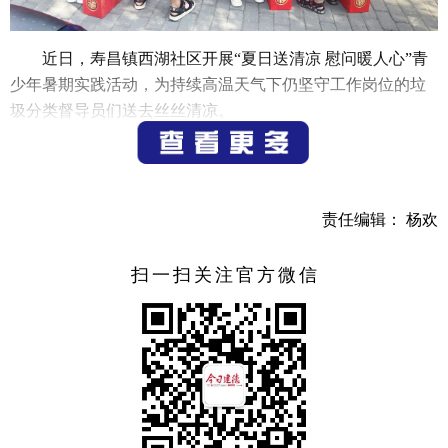
近日，寿昌镇西湖社区开展“夏日送清凉 慰问暖人心”青
少年暑期实践活动，为持续高温天气下仍坚守工作岗位的垃
圾分类督导员们送去丝丝清凉。
活动中，社区志愿者和小学生们把准备好的礼物送到垃
圾分类督导员手中，并提醒他们做好防暑降温措施，注意劳
逸结合，合理安排工作时间，确保安全度暑和保洁工作有序
责任编辑： 杨欢
开展。
西湖社区开展此次送清凉活动，希望在炎热的夏天为垃
扫一扫关注官方微信
圾分类督导员们送上清凉的问候和真切的关怀，让他们感受
到来自社会的尊重和关爱，同时也希望在言传身教中让青少
年养成自觉爱护环境的良好习惯，为共建美丽家园贡献自己
的一份力量。
（通讯员 苏思思）