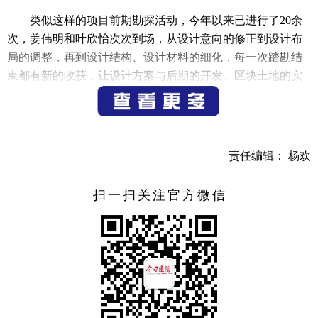
类似这样的项目前期勘探活动，今年以来已进行了20余
次，姜伟明和叶欣怡次次到场，从设计意向的修正到设计布
局的调整，再到设计结构、设计材料的细化，每一次踏勘结
束都有新的收获，让设计方案与后期的开发、区块土地的实
际情况更好地融合。叶欣怡表示，与投资商进行实地踏勘
后，设计方案按照之前的用地情况进行了相应的调整，就是
希望设计方案能够最大化地与设计理念、游客需求相符，同
时在用地上也能更符合当地的实际现状。
责任编辑： 杨欢
姜伟明坦言，山峰村山水风貌地貌独特，是一个特别美
扫一扫关注官方微信
丽漂亮的地方，所以决定在山峰村进行综合露营项目等前期
勘探，和当地政府对接后，将围绕山峰村滩涂公园、江心
岛、农文旅综合体以及大塘边村种植基地进行相关项目和产
品的打造。
据悉，浙江杭金实业控股集团有限公司有十余年盘活村
集体闲置资产、壮大村集体经济、助力乡村振兴的经验，此